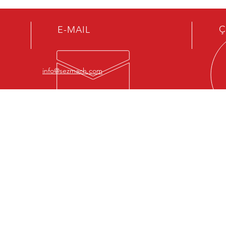
Ç
E-MAIL
info@sezmach.com
HİZMETLERİMİZ
-Abkant Tamiri
-Giyotin Makas Tamiri
-Delem Tamiri
-Cybelec Tamiri
-Abkant Makas Tamir ve Bakımları
-Kontrol Ünite ve Sürücü Tamirleri