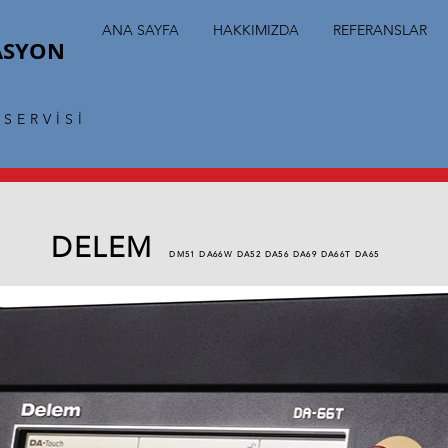
ANA SAYFA
HAKKIMIZDA
REFERANSLAR
ASYON
SERVİSİ
DELEM
DM51 DA66W DA52 DA56 DA69 DA66T DA65